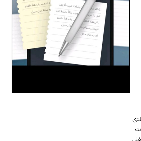
ادي
فت
قني