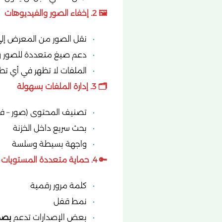
🖼️ 2. إخفاء الصور والفيديوهات
نقل الصور من المعرض إلى
دعم صيغ متعددة للصور وا
الملفات لا تظهر في أي تط
🗂️ 3. إدارة الملفات بسهولة
تصنيف المحتوى (صور – في
بحث سريع داخل الخزنة
واجهة بسيطة وسلسة
🔑 4. حماية متعددة المستويات
كلمة مرور رقمية
نمط قفل
بعض الإصدارات تدعم
بصم