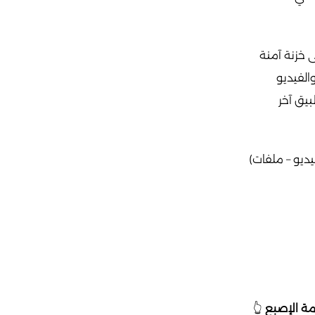
 خزنة آمنة
لفيديو
بيق آخر
ديو – ملفات)
ة الإصبع
👆