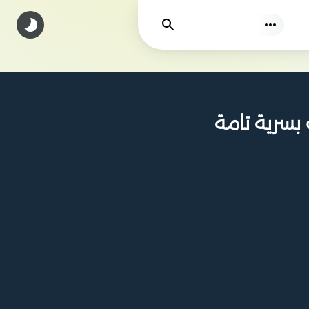
يجد
 بسرية تامة