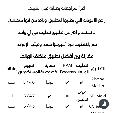
اقرأ المراجعات بعناية قبل التثبيت.
راجع الأذونات التي يطلبها التطبيق، وتأكد من أنها منطقية.
لا تستخدم أكثر من تطبيق تنظيف في آنٍ واحد.
قم بالتنظيف مرة أسبوعيًا فقط، وتجنّب الإفراط.
مقارنة بين أفضل تطبيق منظف الهاتف
تنظيف
RAM
حماية
تقييم
التطبيق
إعلانات
الملفات
Booster
الخصوصية
المستخدمين
Phone
✔️
✔️
جزئيًا
4.6 / 5
نعم
Master
✔️✔️
SD Maid
❌
✔️
4.7 / 5
لا
(دقيق)
CCleaner
✔️
✔️
جزئيًا
4.3 / 5
نعم