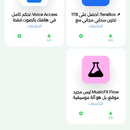
📌 TeraBox: احصل على 1TB
Voice Access: تحكم كامل
تخزين سحابي مجاني مع
في هاتفك بالصوت فقط
تقنيات AI ذكية لإدارة ملفاتك
بدون لمس الشاشة
التطبيقات
التطبيقات
باحتراف
4.5
6.0
MusicFX Flow ليس مجرد
موقع، بل هو آلة موسيقية
للمستقبل. إنه يكسر حاجز
التطبيقات
الخوف من
4.5