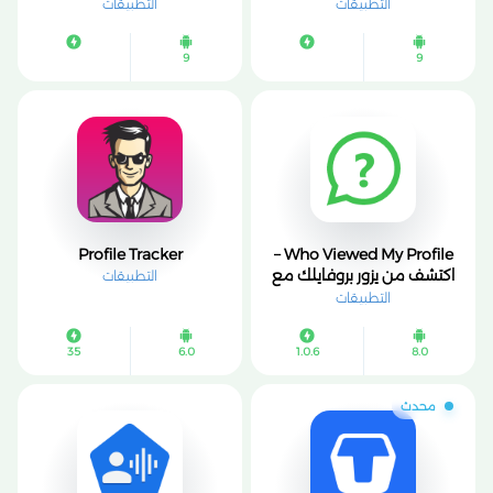
سينمائي يجذب الانتباه
بالذكاء الاصطناعي 2026
التطبيقات
التطبيقات
9
9
Profile Tracker
Who Viewed My Profile –
اكتشف من يزور بروفايلك مع
التطبيقات
Wprofi بسهولة ✅
التطبيقات
35
6.0
1.0.6
8.0
محدث