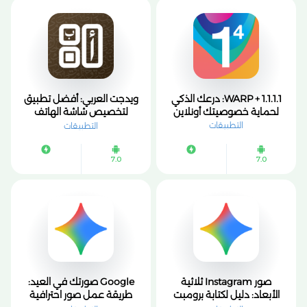
1.1.1.1 + WARP: درعك الذكي
ويدجت العربي: أفضل تطبيق
لحماية خصوصيتك أونلاين
لتخصيص شاشة الهاتف
بويدجت للأندرويد 2026
التطبيقات
التطبيقات
7.0
7.0
صور Instagram ثلاثية
Google صورتك في العيد:
الأبعاد: دليل لكتابة برومبت
طريقة عمل صور احترافية