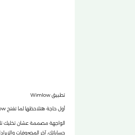
تطبيق Wimlow
أول حاجة هتلاحظها لما تفتح Wimlow هي واجهة المستخدم البسيطة والمرتبة.
الواجهة مصممة عشان تخليك تلا
حساباتك، آخر المصروفات والإيراد