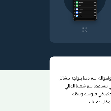
مواله. كتير مننا بنواجه مشاكل
 بتساعدنا ندير شغلنا المالي
 تتحكم في فلوسك وتنظم
قال ده ليك.