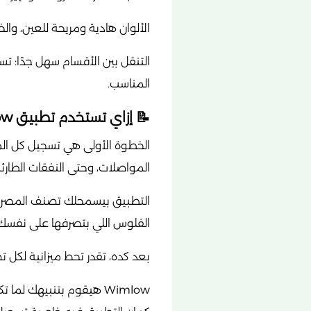
الألوان هادية ومريحة للعين، و
التنقل بين الأقسام سهل جدًا: تسج
المناسب.
📝 إزاي تستخدم تطبيق Wimlow بشكل فعّال لتنظيم مصروفك؟
الخطوة الأولى هي تسجيل كل الم
المواصلات، وحتى النفقات الطارئة
التطبيق بيسمحلك تصنف المصروفا
الفلوس اللي بتصرفها على نفسك
بعد كده، تقدر تحط ميزانية لكل تصنيف، زي مثلاً: مصاري
Wimlow هيقوم بتنبيهك لما تكون قربت توصل للميزانية دي، وده بيساعدك تتحكم في مصاريفك من غير ما تصرف زيادة عن اللازم.