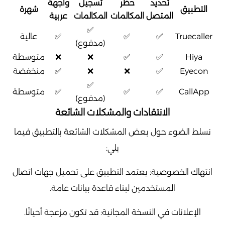
تحديد
حظر
تسجيل
واجهة
التطبيق
شهرة
المتصل
المكالمات
المكالمات
عربية
✅
Truecaller
✅
✅
✅
عالية
(مدفوع)
Hiya
✅
✅
❌
❌
متوسطة
Eyecon
✅
❌
❌
✅
منخفضة
✅
CallApp
✅
✅
✅
متوسطة
(مدفوع)
الانتقادات والمشكلات الشائعة
نسلط الضوء حول بعض المشكلات الشائعة بالتطبيق فيما
يلي:
انتهاك الخصوصية: يعتمد التطبيق على تحميل جهات اتصال
المستخدمين لبناء قاعدة بيانات عامة.
الإعلانات في النسخة المجانية: قد تكون مزعجة أحيانًا.