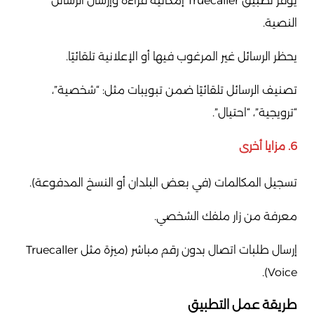
يوفر تطبيق Truecaller إمكانية قراءة وإرسال الرسائل
النصية.
يحظر الرسائل غير المرغوب فيها أو الإعلانية تلقائيًا.
تصنيف الرسائل تلقائيًا ضمن تبويبات مثل: “شخصية”،
“ترويجية”، “احتيال”.
6. مزايا أخرى
تسجيل المكالمات (في بعض البلدان أو النسخ المدفوعة).
معرفة من زار ملفك الشخصي.
إرسال طلبات اتصال بدون رقم مباشر (ميزة مثل Truecaller
Voice).
طريقة عمل التطبيق