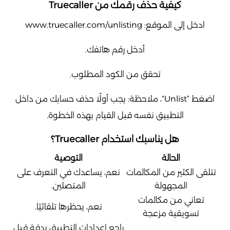
كيفية حذف رقمك من Truecaller
ادخل إلى الموقع:
www.truecaller.com/unlisting
أدخل رقم هاتفك.
تحقق من الكود المطلوب.
اضغط “Unlist”، ملاحظة: يجب أولًا حذف حسابك من داخل
التطبيق نفسه قبل القيام بهذه الخطوة.
هل يناسبك استخدام Truecaller؟
الحالة
التوصية
تتلقى الكثير من المكالمات
نعم، يساعدك في التعرف على
المجهولة
المتصلين.
تعاني من مكالمات
نعم، يحظرها تلقائيًا.
تسويقية مزعجة
راجع إعدادات التطبيق بدقة قبل