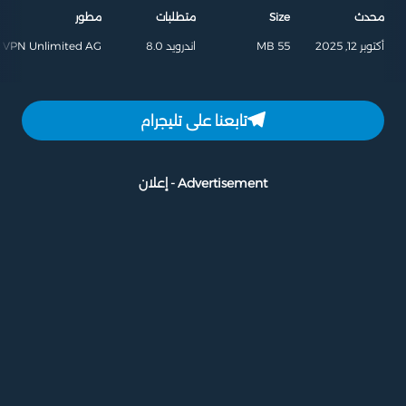
محدث
Size
متطلبات
مطور
أكتوبر 12, 2025
55 MB
اندرويد 8.0
e VPN Unlimited AG
تابعنا على تليجرام
Advertisement - إعلان