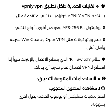
🧠 🔹 تقنيات الحماية داخل تطبيق vpnly vpn
يستخدم VPNLY VPN خوارزميات تشفير متقدمة مثل:
🔒 بروتوكول AES-256 Bit وهو من أقوى أنواع التشفير.
🔒 دعم بروتوكولات مثل OpenVPN وWireGuard لسرعة
وأمان أعلى.
🛡️ نظام “Kill Switch” الذي يقطع الاتصال بالإنترنت فوراً إذا
انقطع الـVPN لضمان عدم تسرب أي بيانات.
🌐 🔹 الاستخدامات المتنوعة للتطبيق:
📺 1. مشاهدة المحتوى المحجوب:
افتح مكتبات نتفليكس أو يوتيوب الخاصة بدول أخرى
بسهولة.