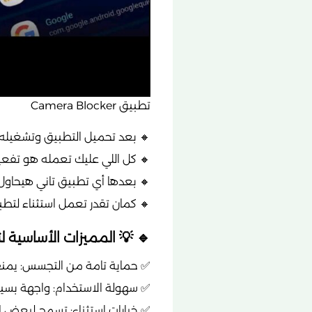
تطبيق Camera Blocker
🔸 بعد تحميل التطبيق وتشغيله 
🔸 كل اللي عليك تعمله هو تفعيل خاصية “🔒  Camera
🔸 بعدها أي تطبيق تاني هيحاول يف
🔸 كمان تقدر تعمل استثناء لتطبيقات معي
🔹 💡 المميزات الأساسية لتطبيق ocker
✅ حماية تامة من التجسس: يمنع ا
✅ سهولة الاستخدام: واجهة بسيط
✅ خيارات استثناء: تسمح لبعض الت