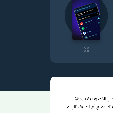
على الخصوصية يزيد 😟.
ات لحماية خصوصيتك ومنع أي تطبيق تاني من