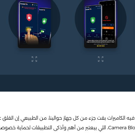
 فيه الكاميرات بقت جزء من كل جهاز حوالينا، من الطبيعي إن القلق 
ومن هنا بييجي دور تطبيق Camera Blocker، اللي بيعتبر من أهم وأذكى التطبيق