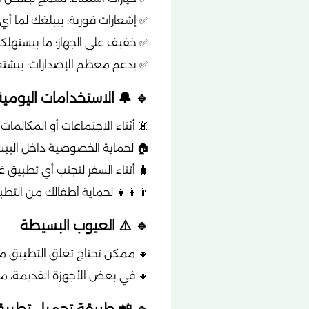
✅ إشعارات فورية: بيبلغك لما أي 
✅ خفيف على الجهاز: ما بيستهلكش 
✅ يدعم معظم الإصدارات: بيشتغل 
🔹 🔔 الاستخدامات اليومية لتطبيق er
📵 أثناء الاجتماعات أو المكالمات 
🏠 لحماية الخصوصية داخل البيت
🧳 أثناء السفر لتجنب أي تطبيق غر
👨‍👩‍👧 لحماية أطفالك من التطبي
🔹 ⚠️ العيوب البسيطة
🔸 ممكن تحتاج تغلق التطبيق مؤقتًا لو بتس
🔸 في بعض الأجهزة القديمة، م