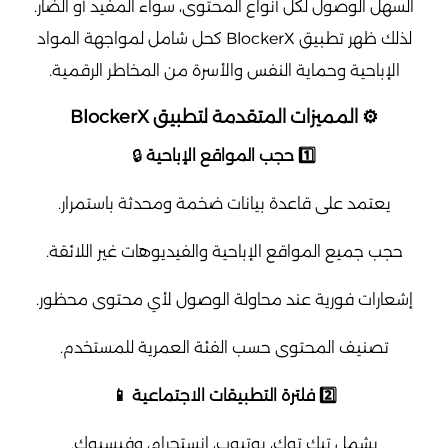
السهل الوصول لكل أنواع المحتوى، سواء المفيد أو الضار.
لذلك ظهر تطبيق BlockerX كحل شامل لمواجهة المواد
الإباحية وحماية النفس والأسرة من المخاطر الرقمية.
⚙️ المميزات المتقدمة لتطبيق BlockerX
1️⃣ حجب المواقع الإباحية
🔒
يعتمد على قاعدة بيانات ضخمة ومحدثة باستمرار.
حجب جميع المواقع الإباحية والفيديوهات غير اللائقة.
إشعارات فورية عند محاولة الوصول لأي محتوى محظور.
تصنيف المحتوى حسب الفئة العمرية للمستخدم.
2️⃣ فلترة التطبيقات الاجتماعية 📱
يشمل تيك توك، يوتيوب، إنستجرام، وفيسبوك.