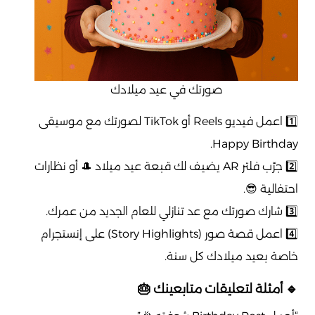
صورتك في عيد ميلادك
1️⃣ اعمل فيديو Reels أو TikTok لصورتك مع موسيقى
Happy Birthday.
2️⃣ جرّب فلتر AR يضيف لك قبعة عيد ميلاد 🎩 أو نظارات
احتفالية 😎.
3️⃣ شارك صورتك مع عد تنازلي للعام الجديد من عمرك.
4️⃣ اعمل قصة صور (Story Highlights) على إنستجرام
خاصة بعيد ميلادك كل سنة.
🔹 أمثلة لتعليقات متابعينك 🎂