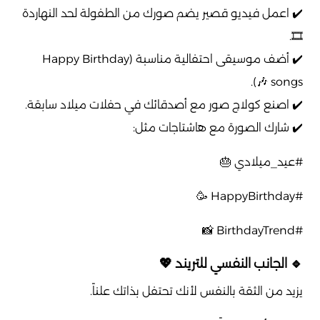
✔️ اعمل فيديو قصير يضم صورك من الطفولة لحد النهاردة
🎞️.
✔️ أضف موسيقى احتفالية مناسبة (Happy Birthday
songs 🎶).
✔️ اصنع كولاج صور مع أصدقائك في حفلات ميلاد سابقة.
✔️ شارك الصورة مع هاشتاجات مثل:
#عيد_ميلادي 🎂
#HappyBirthday 🥳
#BirthdayTrend 📸
🔹 الجانب النفسي للتريند 💖
يزيد من الثقة بالنفس لأنك تحتفل بذاتك علناً.