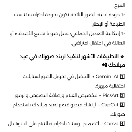
المرح.
✨ جودة عالية: الصور الناتجة تكون بجودة احترافية تناسب
الطباعة أو الإطار.
✨ إمكانية التعديل الجماعي: عمل صورة تجمع الأصدقاء أو
العائلة في احتفال افتراضي.
🔹 التطبيقات الأشهر لتنفيذ تريند صورتك في عيد
ميلادك 📲
1️⃣ Gemini AI → الأفضل في تحويل الصور لستايلات
احتفالية مبهرة.
2️⃣ PicsArt → لتخصيص الفلاتر وإضافة النصوص والرموز.
3️⃣ CapCut → لإنشاء فيديو قصير لعيد ميلادك باستخدام
صورتك.
4️⃣ Canva → لتصميم بوستات احترافية للنشر على السوشيال