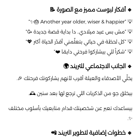
🔹 أفكار لبوست مميز مع الصورة 📝
💡 “Another year older, wiser & happier 🎂✨”
💡 “مش بس عيد ميلادي.. دا بداية قصة جديدة 🥳”
💡 “كل لحظة في حياتي بتعلّمني أقدّر الحياة أكتر 💖”
💡 “شكراً للي بيشاركوا فرحتي دايمًا ❤️”
🔹 الجانب الاجتماعي للتريند 🌍
يخلّي الأصدقاء والعيلة أقرب لأنهم يشاركونك فرحتك 🎉.
بيخلق جو من الذكريات اللي ترجع لها بعد سنين 🕰️.
بيساعدك تعبر عن شخصيتك قدام متابعيك بأسلوب مختلف
✨.
🔹 خطوات إضافية لتطوير التريند 📲