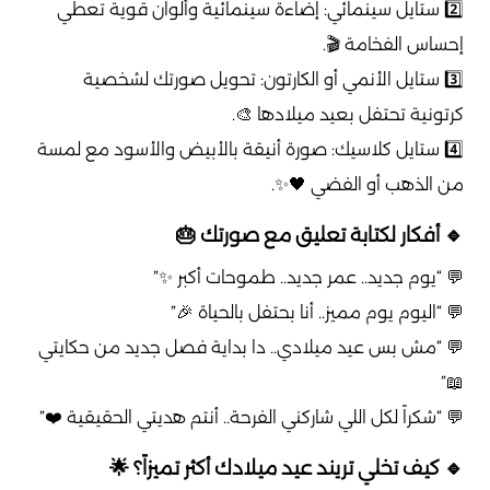
2️⃣ ستايل سينمائي: إضاءة سينمائية وألوان قوية تعطي
إحساس الفخامة 🎬.
3️⃣ ستايل الأنمي أو الكارتون: تحويل صورتك لشخصية
كرتونية تحتفل بعيد ميلادها 🎨.
4️⃣ ستايل كلاسيك: صورة أنيقة بالأبيض والأسود مع لمسة
من الذهب أو الفضي 🖤✨.
🔹 أفكار لكتابة تعليق مع صورتك 🎂
💬 “يوم جديد.. عمر جديد.. طموحات أكبر ✨”
💬 “اليوم يوم مميز.. أنا بحتفل بالحياة 🎉”
💬 “مش بس عيد ميلادي.. دا بداية فصل جديد من حكايتي
📖”
💬 “شكراً لكل اللي شاركني الفرحة.. أنتم هديتي الحقيقية ❤️”
🔹 كيف تخلي تريند عيد ميلادك أكثر تميزاً؟ 🌟