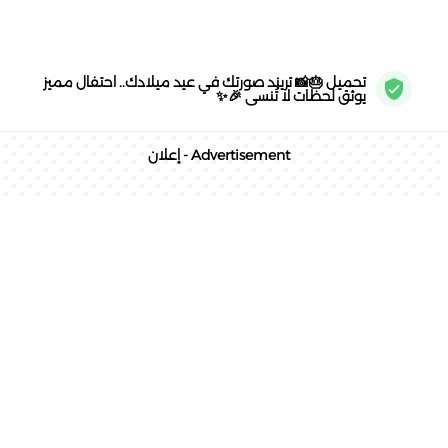
تحميل 🎂📸 تريند صورتك في عيد ميلادك.. احتفال مميز
يوثق لحظات لا تُنسى 🎉✨
Advertisement - إعلان