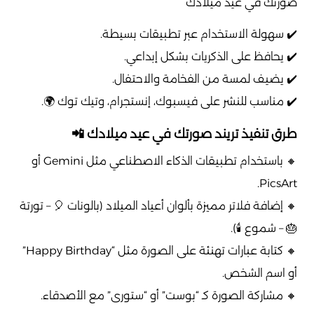
صورتك في عيد ميلادك
✔️ سهولة الاستخدام عبر تطبيقات بسيطة.
✔️ يحافظ على الذكريات بشكل إبداعي.
✔️ يضيف لمسة من الفخامة والاحتفال.
✔️ مناسب للنشر على فيسبوك، إنستجرام، وتيك توك 🌍.
طرق تنفيذ تريند صورتك في عيد ميلادك 📲
🔸 باستخدام تطبيقات الذكاء الاصطناعي مثل Gemini أو
PicsArt.
🔸 إضافة فلاتر مميزة بألوان أعياد الميلاد (بالونات 🎈 – تورتة
🎂 – شموع 🕯️).
🔸 كتابة عبارات تهنئة على الصورة مثل “Happy Birthday”
أو اسم الشخص.
🔸 مشاركة الصورة كـ “بوست” أو “ستورى” مع الأصدقاء.