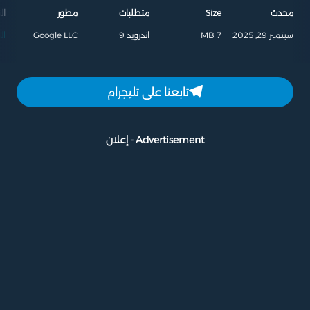
محدث
Size
متطلبات
مطور
ال
سبتمبر 29, 2025
7 MB
اندرويد 9
Google LLC
ال
تابعنا على تليجرام
Advertisement - إعلان