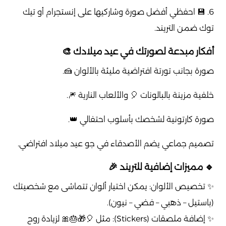
6. 💾 احفظي أفضل صورة وشاركيها على إنستجرام أو تيك
توك ضمن التريند.
أفكار مبدعة لصورتك في عيد ميلادك 🎨
صورة بجانب تورتة افتراضية مليئة بالألوان 🍰.
خلفية مزينة بالبالونات 🎈 والألعاب النارية 🎆.
صورة كارتونية لشخصك بأسلوب احتفالي 👑.
تصميم جماعي يضم الأصدقاء في جو عيد ميلاد افتراضي.
🔹 مميزات إضافية للتريند 🎉
✨ تخصيص الألوان: يمكن اختيار ألوان تتماشى مع شخصيتك
(باستيل – ذهبي – فضي – نيون).
✨ إضافة ملصقات (Stickers): مثل 🎈🎁🎂🎀 لزيادة روح