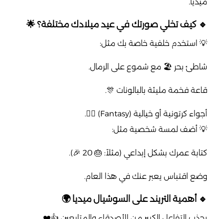
ميديا.
🔹 كيف تخلي صورتك في عيد ميلادك مختلفة؟ 🌟
💡 استخدم خلفية خاصة بك مثل:
شاطئ بحر 🏖️ مع شموع على الرمال.
قاعة فخمة مليئة بالبالونات 🎊.
أجواء كرتونية أو خيالية (Fantasy) 🧚‍♀️.
💡 أضف لمسة شخصية مثل:
كتابة عمرك بشكل إبداعي (مثلاً: 🎂 20 🎉).
وضع اقتباس يعبر عنك في هذا العام.
🔹 أهمية التريند على السوشيال ميديا 🌍
يجذب التفاعل الكبير من الأصدقاء والمتابعين 👍❤️.