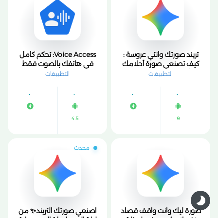
تريند صورتك وانتي عروسة :
Voice Access: تحكم كامل
كيف تصنعي صورة أحلامك
في هاتفك بالصوت فقط
بأسلوب عصري وجذاب
بدون لمس الشاشة
التطبيقات
التطبيقات
4.5
9
محدث
صورة ليك وانت واقف قصاد
اصنعي صورتك التريند✨ من