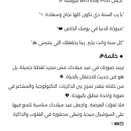
“أجمل Birthday Post شوفته 🎉”
“يا رب السنة دي تكون كلها نجاح وسعادة ✨”
“منور/ة الدنيا في يومك الخاص ❤️”
“كل سنة وانت بخير.. ربنا يحققلك اللي بتتمنى 🙏”
🔹 خاتمة🎉
تريند صورتك في عيد ميلادك مش مجرد لقطة جميلة، بل
هو فن حديث للاحتفال بالحياة. 🌟
من خلاله بتقدر تمزج بين الذكريات، التكنولوجيا، والمشاعر في
صورة واحدة تنطق بالبهجة. 💖
فلا تفوّت الفرصة.. واجعل عيد ميلادك مناسبة تلمع فيها
على السوشيال ميديا، وتبقى محفورة في القلوب والذاكرة.
🎂📸✨