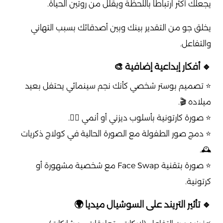
يجعلك أكثر ارتباطاً باللحظة ويقلل من روتين الحياة.
يخلق جو من التقدير بينك وبين أصدقائك بسبب التهاني
والتفاعل.
🔹 أفكار إبداعية إضافية 🎨
⭐ تصميم بوستر شخصي كأنك نجم سينمائي يحتفل بعيد
ميلاده 🎬.
⭐ صورة كارتونية بأسلوب ديزني أو أنمي 🧚‍♀️.
⭐ دمج صور الطفولة مع الصورة الحالية في كولاج ذكريات
🕰️.
⭐ صورة بتقنية Face Swap مع شخصية مشهورة أو
كرتونية.
🔹 تأثير التريند على السوشيال ميديا 🌍