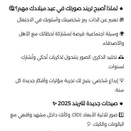
🔹 لماذا أصبح تريند صورتك في عيد ميلادك مهم؟ 🤔
🎁 تعبير عن الذات: يبرز شخصيتك وأسلوبك في الاحتفال.
🌍 وسيلة اجتماعية: فرصة لمشاركة لحظاتك مع الأهل
والأصدقاء.
🕰️ تخليد الذكرى: الصور بتتحول لذكريات تُحكى وتُشارك
لسنوات.
💡 إبداع شخصي: يتيح لك تجربة مؤثرات وأفكار جديدة كل
سنة.
🔹 صيحات جديدة للتريند 2025 ✨
1️⃣ صور ثلاثية الأبعاد (3D): وكأنك داخل مشهد واقعي مع
البالونات والكيك. 🎈