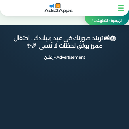
الرئيسية
/
التطبيقات
/
🎂📸 تريند صورتك في عيد ميلادك.. احتفال
مميز يوثق لحظات لا تُنسى 🎉✨
Advertisement - إعلان