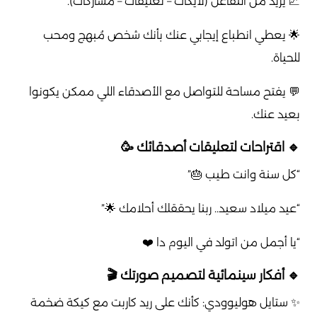
📈 يزيد من التفاعل (لايكات – تعليقات – مشاركات).
🌟 يعطي انطباع إيجابي عنك بأنك شخص مُبهج ومحب
للحياة.
💬 يفتح مساحة للتواصل مع الأصدقاء اللي ممكن يكونوا
بعيد عنك.
🔹 اقتراحات لتعليقات أصدقائك 🥳
“كل سنة وانت طيب 🎂”
“عيد ميلاد سعيد.. ربنا يحققلك أحلامك 🌟”
“يا أجمل من اتولد في اليوم دا ❤️
🔹 أفكار سينمائية لتصميم صورتك 🎬
✨ ستايل هوليوودي: كأنك على ريد كاربت مع كيكة ضخمة