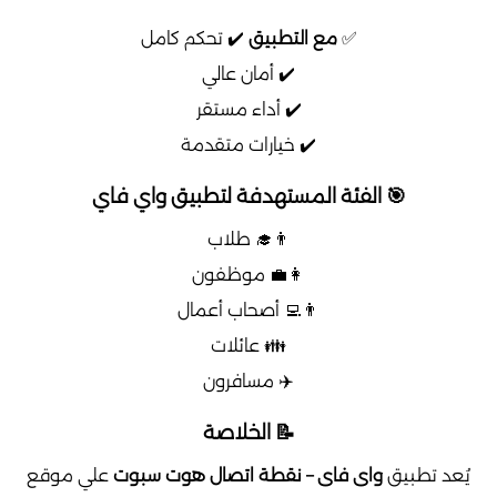
✅
مع التطبيق
✔️ تحكم كامل
✔️ أمان عالي
✔️ أداء مستقر
✔️ خيارات متقدمة
🎯 الفئة المستهدفة لتطبيق واي فاي
👨‍🎓 طلاب
👩‍💼 موظفون
👨‍💻 أصحاب أعمال
👪 عائلات
✈️ مسافرون
📝 الخلاصة
يُعد تطبيق
واى فاى – نقطة اتصال هوت سبوت
علي موقع