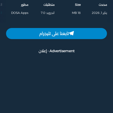
محدث
Size
متطلبات
مطور
ال
يناير 1, 2026
18 MB
اندرويد 7.0
DOSA Apps
ال
تابعنا على تليجرام
Advertisement - إعلان