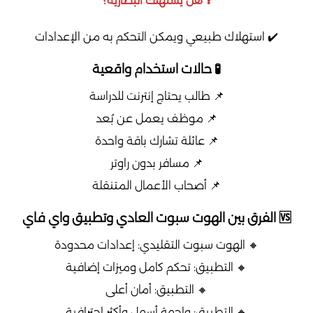
❓ هل يستهلك البطارية؟
✔️ استهلاك طبيعي ويمكن التحكم به من الإعدادات
🧪 حالات استخدام واقعية
📌 طالب يحتاج إنترنت للدراسة
📌 موظف يعمل عن بُعد
📌 عائلة تشارك باقة واحدة
📌 مسافر بدون راوتر
📌 أصحاب الأعمال المتنقلة
🆚 الفرق بين الهوت سبوت العادي وتطبيق واي فاي
🔸 الهوت سبوت التقليدي: إعدادات محدودة
🔸 التطبيق: تحكم كامل وميزات إضافية
🔸 التطبيق: أمان أعلى
🔸 التطبيق: واجهة أسهل وأكثر احترافية