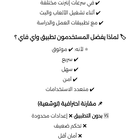
✔️ في سرعات إنترنت مختلفة
✔️ أثناء تشغيل الألعاب والبث
✔️ مع تطبيقات العمل والدراسة
🏷️ لماذا يفضل المستخدمون تطبيق واي فاي ؟
⭐ لأنه: ✔️ موثوق
✔️ سريع
✔️ سهل
✔️ آمن
✔️ متعدد الاستخدامات
📌 مقارنة احترافية (توسّعية)
🆚
بدون التطبيق
❌ إعدادات محدودة
❌ تحكم ضعيف
❌ أمان أقل