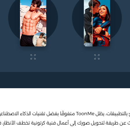
تطبيق ToonMe، في عالم يمتلئ بالتطبيقات، يظل ToonMe متفوقًا بفضل تقن