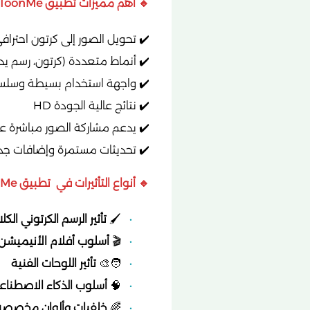
🔹 أهم مميزات تطبيق ToonMe ⭐
✔️ تحويل الصور إلى كرتون احتراف
✔️ أنماط متعددة (كرتون، رسم يدو
✔️ واجهة استخدام بسيطة وسلس
✔️ نتائج عالية الجودة HD
✔️ يدعم مشاركة الصور مباشرة عل
✔️ تحديثات مستمرة وإضافات جد
🔹 أنواع التأثيرات في تطبيق ToonMe 🎭
🖌️
تأثير الرسم الكرتوني الك
🎬
أسلوب أفلام الأنيميشن
🧑‍🎨
تأثير اللوحات الفنية
🧠
أسلوب الذكاء الاصطناع
🌈
خلفيات وألوان مخصصة