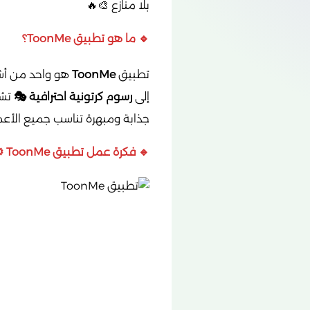
بلا منازع 🎨🔥
🔹 ما هو تطبيق ToonMe؟
تطبيق
ToonMe
هو واحد من أشه
إلى
رسوم كرتونية احترافية 🎭
تشب
جذابة ومبهرة تناسب جميع الأعما
🔹 فكرة عمل تطبيق ToonMe ⚙️