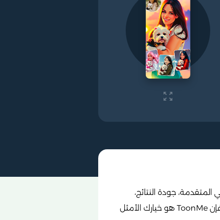
يات الذكاء الاصطناعي المتقدمة، جودة النتائج،
وسهولة الاستخدام. إذا كنت تبحث عن طريقة لتحويل صورك إلى أعمال فنية كرتونية تخطف الأنظار، فإن ToonMe هو خيارك الأمثل