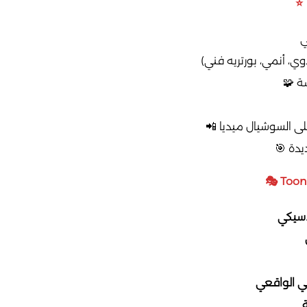
ي
ي، أنمي، بورتريه فني)
ة 🧩
ى السوشيال ميديا 📲
يدة 🎯
لاسيكي
ي الواقعي