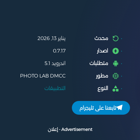
محدث
يناير 13, 2026
اصدار
0.7.17
متطلبات
اندرويد 5.1
مطور
PHOTO LAB DMCC
النوع
التطبيقات
تابعنا على تليجرام
Advertisement - إعلان