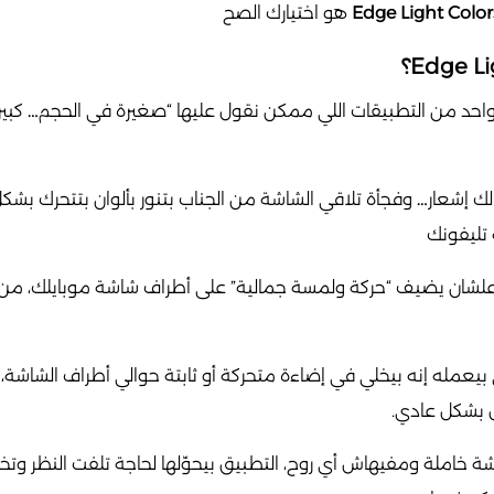
Edge Light Color
هو اختيارك الصح
حد من التطبيقات اللي ممكن نقول عليها “صغيرة في الحجم… كبيرة ف
لك إشعار… وفجأة تلاقي الشاشة من الجناب بتنور بألوان بتتحرك بشكل
تليفونك
 يضيف “حركة ولمسة جمالية” على أطراف شاشة موبايلك، من غير م
بيعمله إنه بيخلي في إضاءة متحركة أو ثابتة حوالي أطراف الشاشة، 
 بشكل عادي.
ة خاملة ومفيهاش أي روح، التطبيق بيحوّلها لحاجة تلفت النظر وتخ