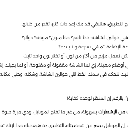
 التطبيق، هتلاقي قدامك إعدادات كتير، تقدر من خلالها:
مشي حوالين الشاشة: خط ناعم؟ خط ملون؟ موجة؟ دوائر؟
عة الإضاءة، تمشي بسرعة ولا ببطء؟
ن تعمل مزيج من أكتر من لون، أو تختار لون واحد ثابت
 أوضاع معينة، زي لما الشاشة مقفولة أو مفتوحة، أو لما يجيلك إ
يك تتحكم في سمك الخط اللي حوالين الشاشة، وشكله، وحتى مكانه!
بالرغم إن المنظر لوحده كفاية!
ك من الإشعارات
بسهولة، من غير ما تفتح الموبايل، ودي ميزة حلوة جد
ن الموبايل بيعبر عن شخصيتك، التطبيق ده هيعجبك جدًا، لإنك ت