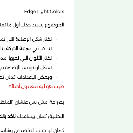
Edge Light Colors
الموضوع بسيط جدًا… أول ما تفتح
تختار شكل الإضاءة اللي ت
تتحكم في
سرعة الحركة
بتا
تختار
الألوان اللي تحبها
، ممك
تفعّل أو توقف الإضاءة في
وبعض الإعدادات كمان تخل
طيب هو ليه معمول أصلاً؟
بصراحة، مش بس علشان “المنظر”، 
التطبيق كمان بيساعدك
تاخد بال
كمان، لو بتحب التخصيص وشايف إ