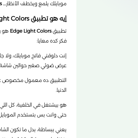
موبايلك يلمع ويخطف الأنظار…
s
إيه هو تطبيق Edge Light Colors؟
تطبيق
Edge Light Colors
هو وا
فكر كده معايا:
إنت دلوقتي فاتح موبايلك، ولا جا
عرض ضوئي صغير حوالين شاشة 
التطبيق ده معمول مخصوص علشان
الدنيا.
هو بيشتغل في الخلفية، كل اللي 
حتى وانت بس بتستخدم الموبايل
يعني ببساطة، بدل ما تكون الشاش