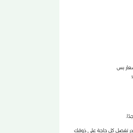
شعار بس
ًا.
قدر تفصل كل حاجة على ذوقك