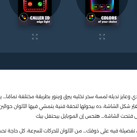
وعايز تديله لمسة سحر تخليه يبرق وينور بطريقة مختلفة تمامًا… ي
ر شكل الشاشة، ده بيحولها لتحفة فنية بتمشي فيها الألوان حوالين ا
بس فتحت الشاشة… هتحس إن الموبايل بيحتفل بيك
يلة فيه على ذوقك… من الألوان للحركات للسرعة، كل حاجة تحت 