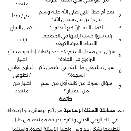
متعدد
صح أم خطأ: النبي صلى الله عليه وسلم
2
صح / خطأ
قال: “من قال سبحان الله”.
3
أكمل الآية: “إِنَّ مَعَ الْعُسْرِ…”
إكمال الفراغ
رتب سورًا حسب ترتيبها في المصحف:
4
ترتيب
الأنبياء، البقرة، الكهف.
سؤال عن معدل الصيام: كم عدد ركعات
إجابة رقمية أو
5
التراويح في العادة؟
اختيار
سؤال تطبيقي: ما الآية التي تضمن ذكر
اختياري ثقافي
6
السجدة؟
/ تطوعي
سؤال السيرة: من كانت أول من أسلم
اختيار من
7
من الصبيان؟
متعدد
خاتمة
تعد
مسابقة الأسئلة الإسلامية
من أكثر الوسائل تأثيرًا وعطاءً
في بناء الوعي الديني ونشره بطريقة ممتعة. من خلال
تنظيمها بشكل مدروس، واختيار الأسئلة الجيدة، واستثمار