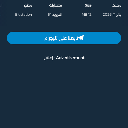
محدث
Size
متطلبات
مطور
ال
يناير 11, 2026
12 MB
اندرويد 5.1
Bk station
ال
تابعنا على تليجرام
Advertisement - إعلان