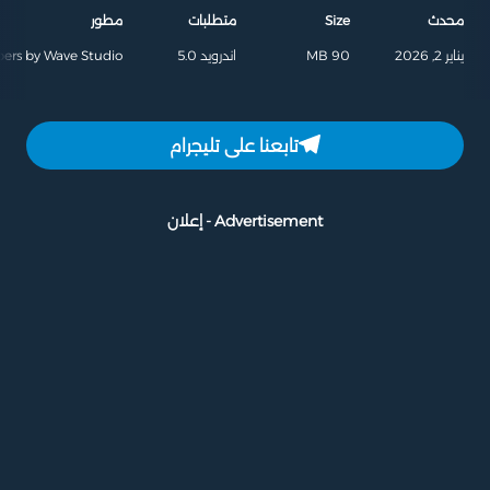
محدث
Size
متطلبات
مطور
يناير 2, 2026
90 MB
اندرويد 5.0
pers by Wave Studio
تابعنا على تليجرام
Advertisement - إعلان