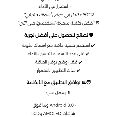
استقرار في الأداء
💬
“كأنك تنظر إلى حوض أسماك حقيقي!”
💬
“أفضل خلفية متحركة استخدمتها حتى الآن.”
🛡️ نصائح للحصول على أفضل تجربة
✔️ استخدم خلفية داكنة مع أسماك ملونة
✔️ قلل عدد الأسماك لتحسين الأداء
✔️ فعّل وضع توفير الطاقة
✔️ حدّث التطبيق باستمرار
🧑‍💻 توافق التطبيق مع الأنظمة
📱 يعمل على:
Android 8.0 وما فوق
شاشات AMOLED وLCD