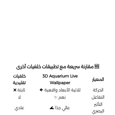
🆚 مقارنة سريعة مع تطبيقات خلفيات أخرى
3D Aquarium Live
خلفيات
المعيار
Wallpaper
تقليدية
الحركة
ثلاثية الأبعاد واقعية 🐠
ثابتة ❌
التفاعل
نعم ✨
لا
التأثير
عالي جدًا 🌊
عادي
البصري