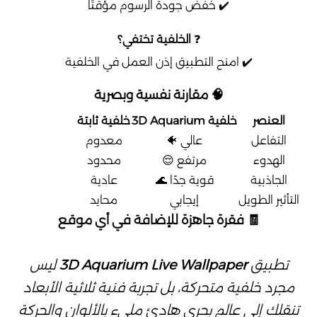
✔️ خفّض جودة الرسوم مؤقتًا
❓
الخلفية تختفي؟
✔️ امنح التطبيق إذن العمل في الخلفية
🧠 مقارنة نفسية وبصرية
العنصر
خلفية 3D Aquarium
خلفية ثابتة
التفاعل
عالي 🐠
معدوم
الهدوء
مرتفع 😌
محدود
الجاذبية
قوية جدًا 🌊
عادية
التأثير الطويل
إيجابي
محايد
🧾 فقرة جاهزة للإضافة في أي موقع
تطبيق
3D Aquarium Live Wallpaper
ليس
مجرد خلفية متحركة، بل تجربة فنية ثلاثية الأبعاد
تنقلك إلى عالم بحري هادئ مليء بالألوان والحركة