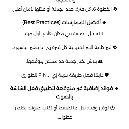
🔄 الخطوة 6: كل فترة، جدد الجملة أو عدّلها لأمان أعلى.
🔸 أفضل الممارسات (Best Practices)
🧏‍♂️ سجّل الصوت في مكان هادي أول مرة.
🔁 غير كلمة السر الصوتية كل فترة زي ما بتغير الباسورد.
👥 بلاش تختار جملة حد ممكن يتوقّعها.
🛡️ دايمًا فعل طريقة بديلة زي الـ PIN للطوارئ.
🔹 فوائد إضافية غير متوقعة لتطبيق قفل الشاشة
بالصوت
🕐 توفير وقت: بدل ما تضغط أو تكتب، صوتك يختصر
خطوات.