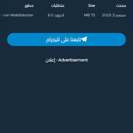
محدث
Size
متطلبات
مطور
سبتمبر 3, 2025
73 MB
اندرويد 6.0
Axion MobiSolution
تابعنا على تليجرام
Advertisement - إعلان