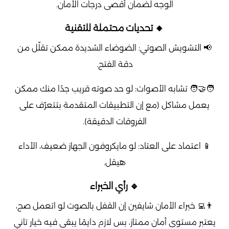
الوجه لضمان أقصى درجات الأمان.
🔸 تحديات محتملة للتقنية
📢 التشويش الصوتي: الضوضاء الشديدة ممكن تقلّل من
دقة الفتح.
🧑‍🤝‍🧑 تشابه الأصوات: لو حد صوته قريب جدًا منك ممكن
يعمل مشاكل (مع إن التطبيقات المتقدمة بتتعرّف على
الفروقات الدقيقة).
📱 اعتماد على العتاد: لو مايكروفون الجهاز ضعيف، الأداء
هيقل.
🔹 رأي الخبراء
👨‍💻 خبراء الأمان شايفين إن القفل بالصوت لو اتعمل صح،
يعتبر مستوى أمان ممتاز، بس لازم دايمًا يبقى فيه خيار تاني