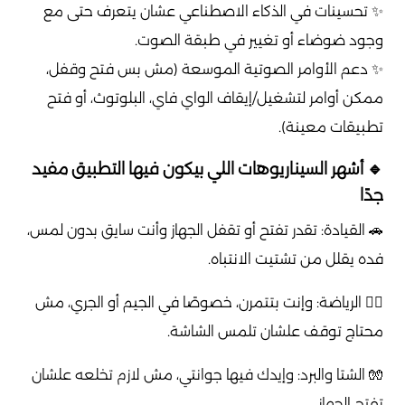
✨ تحسينات في الذكاء الاصطناعي عشان يتعرف حتى مع
وجود ضوضاء أو تغيير في طبقة الصوت.
✨ دعم الأوامر الصوتية الموسعة (مش بس فتح وقفل،
ممكن أوامر لتشغيل/إيقاف الواي فاي، البلوتوث، أو فتح
تطبيقات معينة).
🔹 أشهر السيناريوهات اللي بيكون فيها التطبيق مفيد
جدًا
🚗 القيادة: تقدر تفتح أو تقفل الجهاز وأنت سايق بدون لمس،
فده يقلل من تشتيت الانتباه.
🏋️‍♂️ الرياضة: وإنت بتتمرن، خصوصًا في الجيم أو الجري، مش
محتاج توقف علشان تلمس الشاشة.
🧤 الشتا والبرد: وإيدك فيها جوانتي، مش لازم تخلعه علشان
تفتح الجهاز.