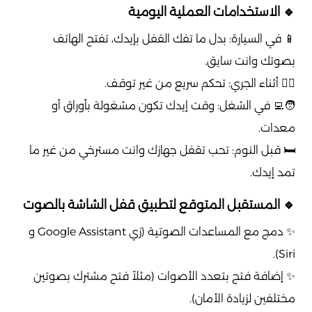
🔹 الاستخدامات العملية اليومية
📱 في السيارة: بدل ما تفك القفل بإيدك، تفتح الهاتف
بصوتك وانت سايق.
🏃‍♀️ أثناء الجري: تحكم سريع من غير توقف.
🧑‍💻 في الشغل: وقت إيدك تكون مشغولة بأوراق أو
معدات.
🛏️ قبل النوم: تحب تقفل جهازك وانت مسترخي من غير ما
تمد إيدك.
🔹 المستقبل المتوقع لتطبيق قفل الشاشة بالصوت
✨ دمج مع المساعدات الصوتية (زي Google Assistant و
Siri).
✨ إضافة فتح بتعدد الأصوات (مثلاً فتح مشترك بصوتين
مختلفين لزيادة الأمان).