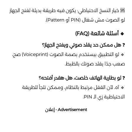
🆘 خيار النسخ الاحتياطي: يكون فيه طريقة بديلة لفتح الجهاز
لو الصوت مش شغال (PIN أو Pattern).
🔹 أسئلة شائعة (FAQ)
❓
هل ممكن حد يقلد صوتي ويفتح الجهاز؟
🔹 لو التطبيق بيستخدم بصمة الصوت (Voiceprint) صح،
صعب جدًا يقلد صوتك بالظبط.
❓
لو بطارية الهاتف خلصت، هل هقدر أفتحه؟
🔹 آه، لأن القفل مرتبط بالنظام، وممكن تلجأ للطريقة
الاحتياطية زي الـ PIN.
Advertisement - إعلان