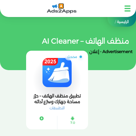
الرئيسية
/
منظف الهاتف – AI Cleaner
Advertisement - إعلان
محدث
تطبيق منظف الهاتف – حرّر
مساحة جهازك وسرّع أدائه
بضغطة واحدة
التطبيقات
7.0