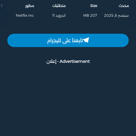
محدث
Size
متطلبات
مطور
ال
سبتمبر 8, 2025
207 MB
اندرويد 11
Netflix Inc
ال
تابعنا على تليجرام
Advertisement - إعلان