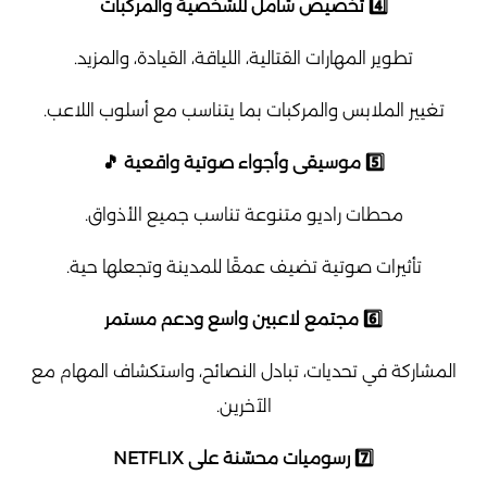
4️⃣ تخصيص شامل للشخصية والمركبات
تطوير المهارات القتالية، اللياقة، القيادة، والمزيد.
تغيير الملابس والمركبات بما يتناسب مع أسلوب اللاعب.
5️⃣ موسيقى وأجواء صوتية واقعية 🎵
محطات راديو متنوعة تناسب جميع الأذواق.
تأثيرات صوتية تضيف عمقًا للمدينة وتجعلها حية.
6️⃣ مجتمع لاعبين واسع ودعم مستمر
المشاركة في تحديات، تبادل النصائح، واستكشاف المهام مع
الآخرين.
7️⃣ رسوميات محسّنة على NETFLIX