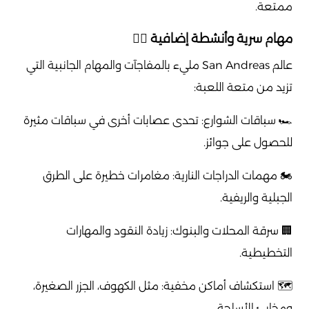
ممتعة.
مهام سرية وأنشطة إضافية 🕵️‍♂️
عالم San Andreas مليء بالمفاجآت والمهام الجانبية التي
تزيد من متعة اللعبة:
🏎️ سباقات الشوارع: تحدى عصابات أخرى في سباقات مثيرة
للحصول على جوائز.
🏍️ مهمات الدراجات النارية: مغامرات خطيرة على الطرق
الجبلية والريفية.
🏢 سرقة المحلات والبنوك: زيادة النقود والمهارات
التخطيطية.
🗺️ استكشاف أماكن مخفية: مثل الكهوف، الجزر الصغيرة،
ومخابئ الأسلحة.