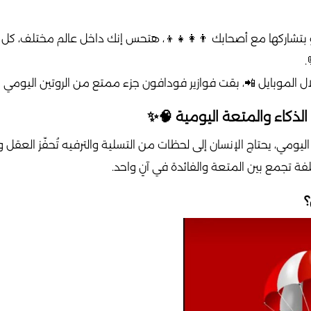
دوء أو بتشاركها مع أصحابك 👨‍👩‍👧‍👦، هتحس إنك داخل عالم مخ
و
سهولة الوصول ليها من خلال الموبايل 📲، بقت فوازير فودافون جز
🌟 فوازير فودافون: تحدي ال
غط اليومي، يحتاج الإنسان إلى لحظات من التسلية والترفيه تُحفّز ال
الفوازير ، التي تقدم لك تجربة مختلفة تجمع 
