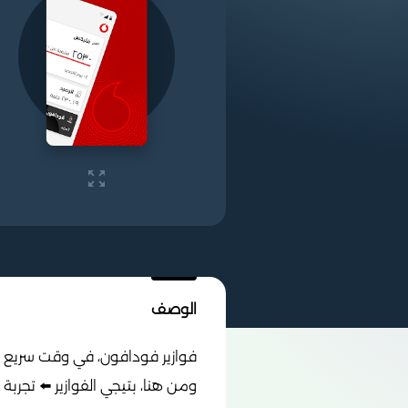
الوصف
فوازير فودافون، في وقت سريع وم
ومن هنا، بتيجي الفوازير ⬅️ تجرب