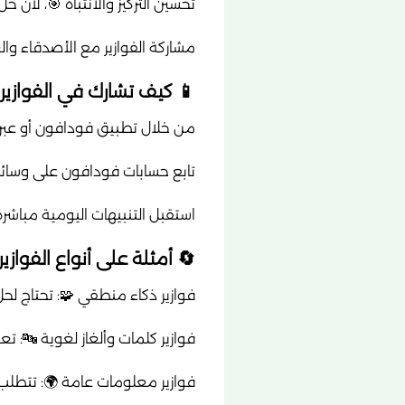
تركيز عالٍ والانتباه لأدق التفاصيل.
من روح المرح والتفاعل الاجتماعي.
 كيف تشارك في الفوازير ؟
فودافون أو عبر الرسائل النصية.
ث يتم نشر الفوازير بشكل منتظم.
 ليصلك اللغز في الوقت المناسب.
وازير التي تقدمها فودافون:
اج لحل معادلات أو إيجاد الأنماط.
مد على اللعب بالكلمات والتعابير.
عرفة واسعة في مجالات متعددة.