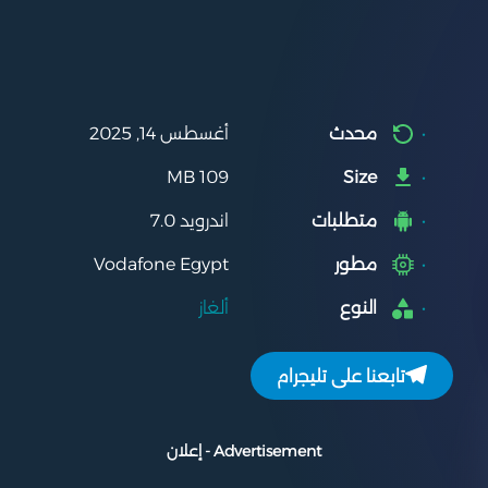
محدث
أغسطس 14, 2025
109 MB
Size
متطلبات
اندرويد 7.0
مطور
Vodafone Egypt͏
النوع
ألغاز
تابعنا على تليجرام
Advertisement - إعلان