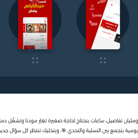
ليان تفاصيل، ساعات بنحتاج لحاجة صغيرة تغيّر مودنا وتشغّل دما
ة يومية بتجمع بين التسلية والتحدي 🎯، وبتخليك تنتظر كل سؤال جدي