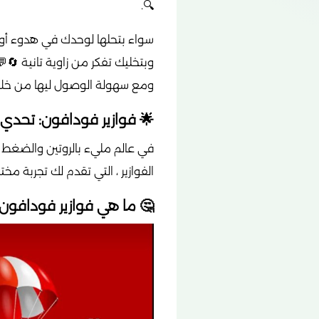
🔍.
تلف، كل فزورة فيه بتقيس ذكاءك
بتخليك تفكر من زاوية تانية 🔄💬.
ء ممتع من الروتين اليومي ⏰🎉.
ذكاء والمتعة اليومية 🧠✨
عقل وتُنعش الذهن. وهنا يأتي دور
بين المتعة والفائدة في آنٍ واحد.
 ما هي فوازير فودافون؟