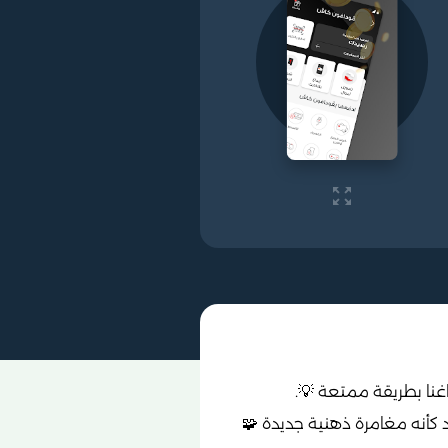
غنا بطريقة ممتعة 💡.
د كأنه مغامرة ذهنية جديدة 🧩