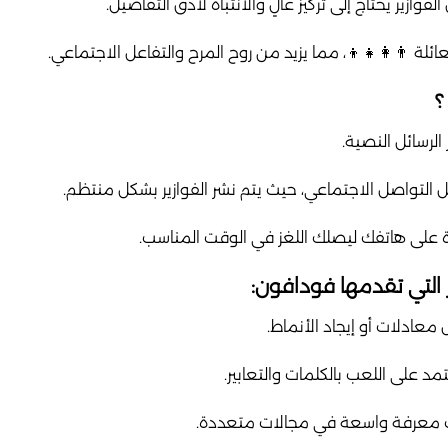
تحسين التركيز والانتباه 🎯، لأن حل الفوازير يحتاج إلى 
مشاركة الفوازير مع الأصدقاء والعائلة 👨‍👩‍👧‍👦، مما يزيد 

من خلال تطبيق 
تابع حسابات فودافون على وسائل التواصل الاجتماعي، حي
استقبل التنبيهات اليومية مباشرة على هاتفك
🔄 أمثلة على أنواع الف
فوازير ذكاء منطقي 🧩: تحت
فوازير كلمات وألغاز لغوية 🔤: تعت
فوازير معلومات عامة 🌍: تتطلب م