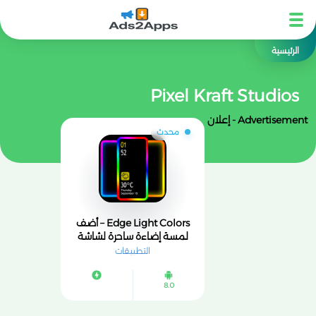
الرئيسية
Pixel Kraft Studios
Advertisement - إعلان
محدث
Edge Light Colors – أضف
لمسة إضاءة ساحرة لشاشة
هاتفك ✨📱
التطبيقات
8.0