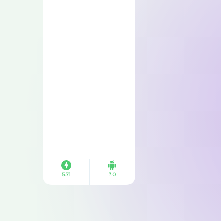
5.71
7.0