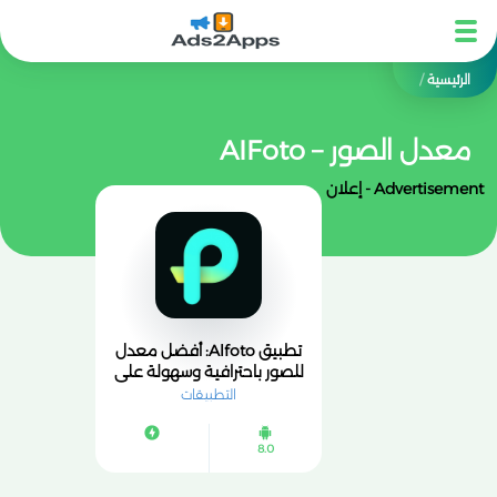
الرئيسية
/
معدل الصور – AIFoto
Advertisement - إعلان
تطبيق Alfoto: أفضل معدل
للصور باحترافية وسهولة على
هاتفك
التطبيقات
8.0