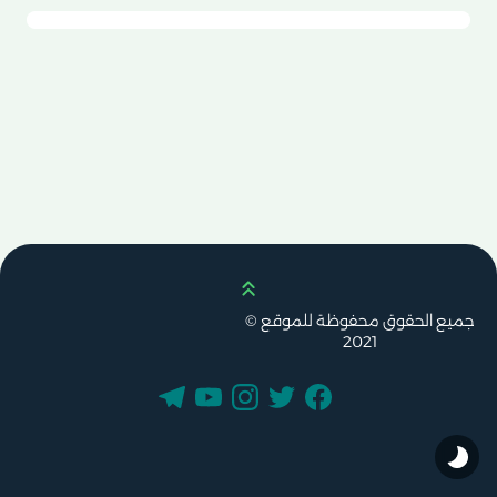
Vice City تقدم لك تجربة لا
تنسى في أجواء الثمانينيات
الأمريكية، مع قصة مثيرة
ومهام مليئة بالتحدي
والمتعة.
Scroll up
جميع الحقوق محفوظة للموقع ©
2021