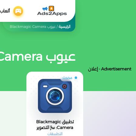
ألعاب
الرئيسية
/
عيوب Blackmagic Camera
عيوب Blackmagic Camera
Advertisement - إعلان
محدث
تطبيق Blackmagic
Camera: سرّ التصوير
السينمائي في هاتفك 📸
التطبيقات