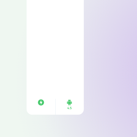
🎬
4.5