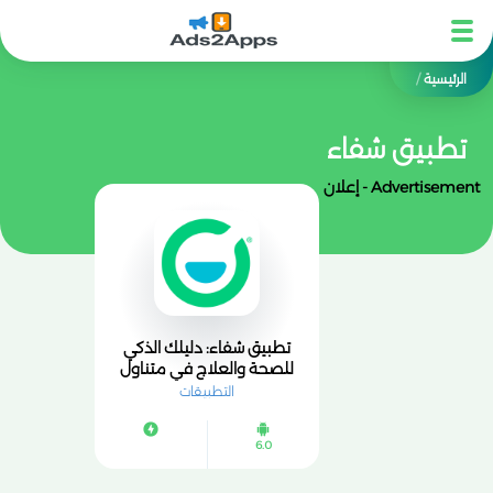
الرئيسية
/
تطبيق شفاء
Advertisement - إعلان
تطبيق شفاء: دليلك الذكي
للصحة والعلاج في متناول
يدك
التطبيقات
6.0