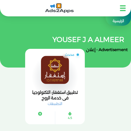
الرئيسية
YOUSEF J A ALMEER
Advertisement - إعلان
محدث
تطبيق استغفار: التكنولوجيا
في خدمة الروح
التطبيقات
4.5