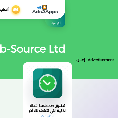
ألعاب
الرئيسية
b-Source Ltd
Advertisement - إعلان
تطبيق Lastseen الأداة
الذكية التي تكشف لك آخر
ظهورلأصدقائك
التطبيقات