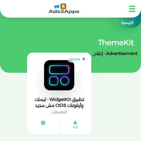
الرئيسية
ThemeKit
Advertisement - إعلان
محدث
تطبيق WidgetKit - ثيمات
وأيقونات OS18 مش مجرد
أداة لتغيير شكل الموبايل،
التطبيقات
لكنه تجربة متكاملة لتخصيص
جهازك بأسلوب عصري ومميز.
6.0