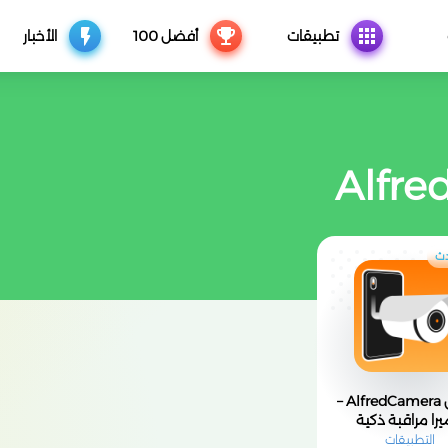
تطبيقات
أفضل 100
الأخبار
Alfre
ث
تطبيق AlfredCamera –
يرا مراقبة ذكية
التطبيقات